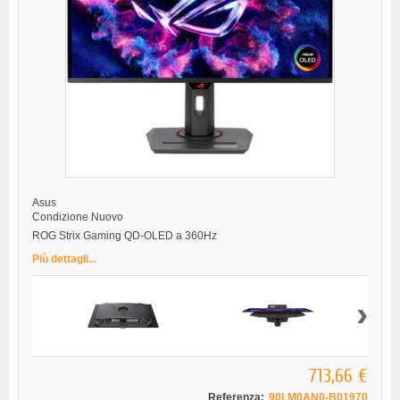
Asus
Condizione
Nuovo
ROG Strix Gaming QD-OLED a 360Hz
Più dettagli...
›
713,66 €
Referenza:
90LM0AN0-B01970