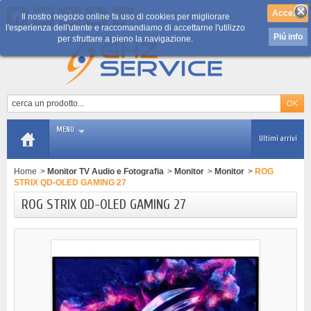
Il nostro negozio online fa uso di cookies per migliorare
0
l'esperienza dell'utente e raccomandiamo di accettarne l'utilizzo
Piú info
per sfruttare a pieno la navigazione.
MENU
Ultimi arrivi
Home
>
Monitor TV Audio e Fotografia
>
Monitor
>
Monitor
>
ROG
STRIX QD-OLED GAMING 27
ROG STRIX QD-OLED GAMING 27