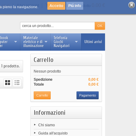
Carrello :
0
0.00 €
Log in
Il tuo account
Piú info
prodotto
 a pieno la navigazione.
ebook
Materiale
Telefonia
puter
elettrico e di
Giochi
Ultimi arrivi
er
illuminazione
Navigatori
Carrello
è 1 prodotto.
Nessun prodotto
Spedizione
0,00 €
Totale
0,00 €
Carrello
Pagamento
Informazioni
Chi siamo
Guida all'acquisto