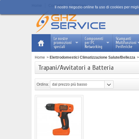
Home
Contattaci
Sitemap
Il nostro negozio online fa uso di cookies per migl
Le nostre
Componenti
Stampanti
promozioni
per PC
Multifunzioni
speciali
Networking
Periferiche
Home
>
Elettrodomestici Climatizzazione Salute/Bellezza
>
Trapani/Avvitatori a Batteria
Ordina:
dal prezzo più basso