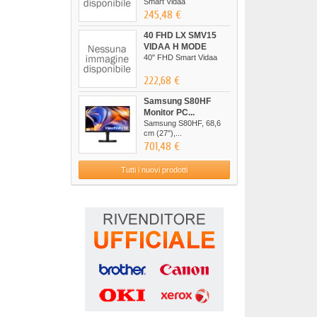
Smart Vidaa
245,48 €
40 FHD LX SMV15
VIDAA H MODE
40" FHD Smart Vidaa
222,68 €
Samsung S80HF
Monitor PC...
Samsung S80HF, 68,6
cm (27"),...
701,48 €
Tutti i nuovi prodotti