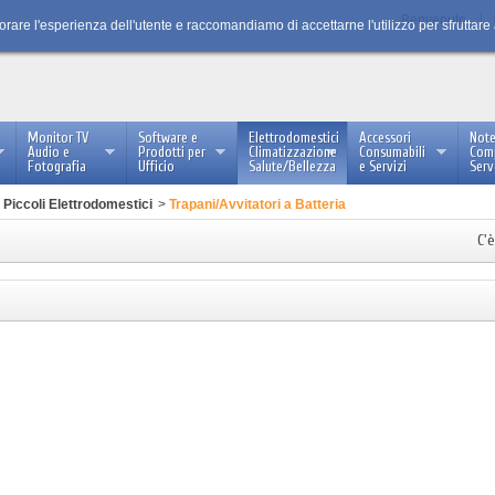
Benvenuto
iorare l'esperienza dell'utente e raccomandiamo di accettarne l'utilizzo per sfruttare
Monitor TV
Software e
Elettrodomestici
Accessori
Not
Audio e
Prodotti per
Climatizzazione
Consumabili
Com
Fotografia
Ufficio
Salute/Bellezza
e Servizi
Serv
Piccoli Elettrodomestici
>
Trapani/Avvitatori a Batteria
C'