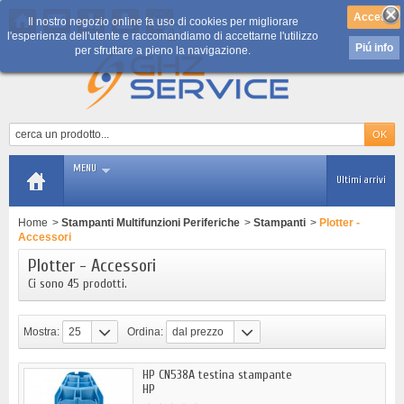
Il nostro negozio online fa uso di cookies per migliorare
0
l'esperienza dell'utente e raccomandiamo di accettarne l'utilizzo
Piú info
per sfruttare a pieno la navigazione.
MENU
Ultimi arrivi
Home
>
Stampanti Multifunzioni Periferiche
>
Stampanti
>
Plotter -
Accessori
Plotter - Accessori
Ci sono 45 prodotti.
Mostra:
25
Ordina:
dal prezzo
più basso
HP CN538A testina stampante
HP