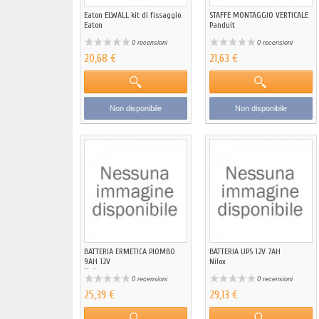
Eaton ELWALL kit di fissaggio
STAFFE MONTAGGIO VERTICALE
Eaton
Panduit
0 recensioni
0 recensioni
20,68 €
21,63 €
Non disponibile
Non disponibile
BATTERIA ERMETICA PIOMBO
BATTERIA UPS 12V 7AH
9AH 12V
Nilox
Naicon
0 recensioni
0 recensioni
25,39 €
29,13 €