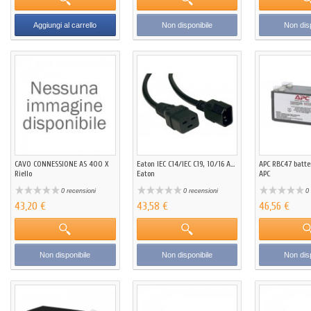
Aggiungi al carrello
Non disponibile
Non disp
CAVO CONNESSIONE AS 400 X
Eaton IEC C14/IEC C19, 10/16 A...
APC RBC47 batte
Riello
Eaton
APC
0 recensioni
0 recensioni
0 
43,20 €
43,58 €
46,56 €
Non disponibile
Non disponibile
Non disp