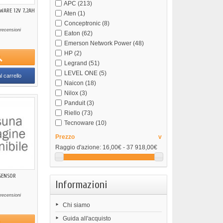
APC
(213)
WARE 12V 7,2AH
Aten
(1)
Conceptronic
(8)
recensioni
Eaton
(62)
Emerson Network Power
(48)
HP
(2)
Legrand
(51)
LEVEL ONE
(5)
l carrello
Naicon
(18)
Nilox
(3)
Panduit
(3)
Riello
(73)
Tecnoware
(10)
Prezzo
v
Raggio d'azione:
16,00€ - 37 918,00€
SENSOR
Informazioni
recensioni
Chi siamo
Guida all'acquisto