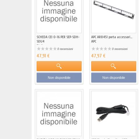
SCHEDA CEI 0-16 PER SEP-SDH-
APC AR8451 porta accessori...
SDU4
APC
Riello
0 recensioni
0 recensioni
47,91 €
47,97 €
Non disponibile
Non disponibile