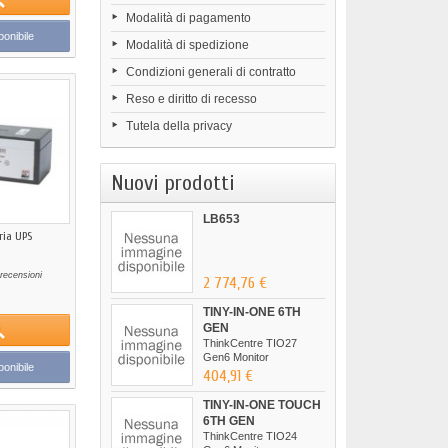
Modalità di pagamento
onibile
Modalità di spedizione
Condizioni generali di contratto
Reso e diritto di recesso
Tutela della privacy
Nuovi prodotti
LB653
ria UPS
recensioni
2 774,76 €
TINY-IN-ONE 6TH
GEN
ThinkCentre TIO27
Gen6 Monitor
onibile
404,91 €
TINY-IN-ONE TOUCH
6TH GEN
ThinkCentre TIO24