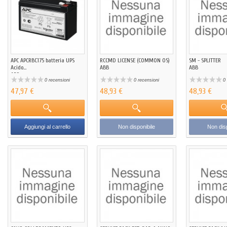
APC APCRBC175 batteria UPS
RCCMD LICENSE (COMMON OS)
SM - SPLITTER
Acido...
ABB
ABB
APC
0 recensioni
0 recensioni
0 
47,97 €
48,93 €
48,93 €
Aggiungi al carrello
Non disponibile
Non disp