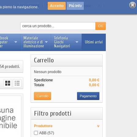
Carrello :
0
0.00 €
Log in
Il tuo account
Piú info
prodotto
 a pieno la navigazione.
ebook
Materiale
Telefonia
puter
elettrico e di
Giochi
Ultimi arrivi
er
illuminazione
Navigatori
Carrello
54 prodotti.
Nessun prodotto
Spedizione
0,00 €
Totale
0,00 €
Carrello
Pagamento
Filtro prodotti
Produttore
v
ABB
(57)