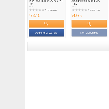
1Y EXT WARR X1 EASYUPS SRV 1
APC Simple Signaling UPS
LEV
Cable...
APC
APC
0 recensioni
0 recensioni
49,37 €
54,93 €
Aggiungi al carrello
Non disponibile