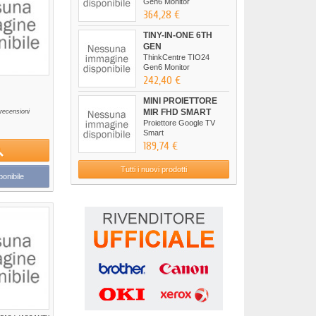
Gen6 Monitor
364,28 €
TINY-IN-ONE 6TH
GEN
ThinkCentre TIO24
Gen6 Monitor
242,40 €
MINI PROIETTORE
MIR FHD SMART
recensioni
Proiettore Google TV
Smart
189,74 €
Tutti i nuovi prodotti
onibile