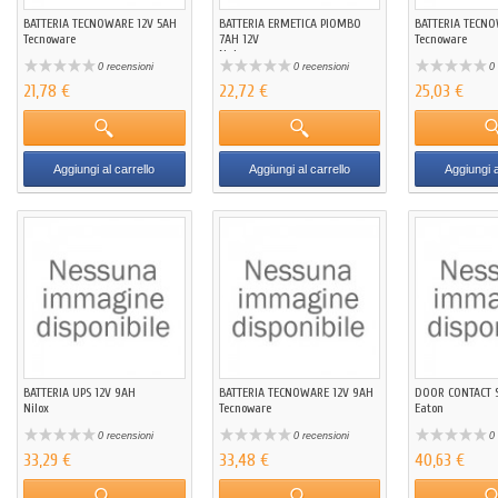
BATTERIA TECNOWARE 12V 5AH
BATTERIA ERMETICA PIOMBO
BATTERIA TECNO
Tecnoware
7AH 12V
Tecnoware
Naicon
0 recensioni
0 recensioni
0 
21,78 €
22,72 €
25,03 €
Aggiungi al carrello
Aggiungi al carrello
Aggiungi a
BATTERIA UPS 12V 9AH
BATTERIA TECNOWARE 12V 9AH
DOOR CONTACT 
Nilox
Tecnoware
Eaton
0 recensioni
0 recensioni
0 
33,29 €
33,48 €
40,63 €