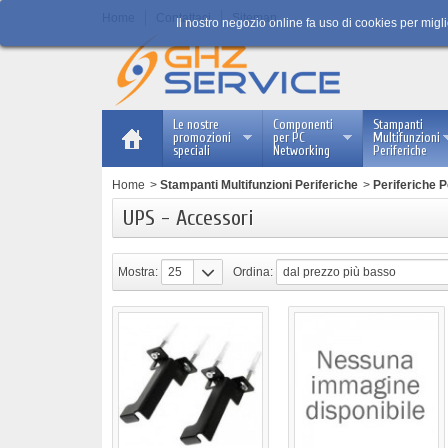
Home
Contattaci
Sitemap
Il nostro negozio online fa uso di cookies per migl
Le nostre
Componenti
Stampanti
promozioni
per PC
Multifunzioni
speciali
Networking
Periferiche
Home
>
Stampanti Multifunzioni Periferiche
>
Periferiche 
UPS - Accessori
Mostra:
25
Ordina:
dal prezzo più basso