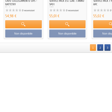
CAVO COLLEGAMENTO UPS -
SERVICE PACK EST. GAR. 1 ANNO
SERVICE PACK 1
BATTETRY
SP01
APC
Riello
APC
0 recensioni
0 recensioni
0 
54,98 €
55,01 €
55,02 €
Non disponibile
Non disponibile
Non disp
1
2
3