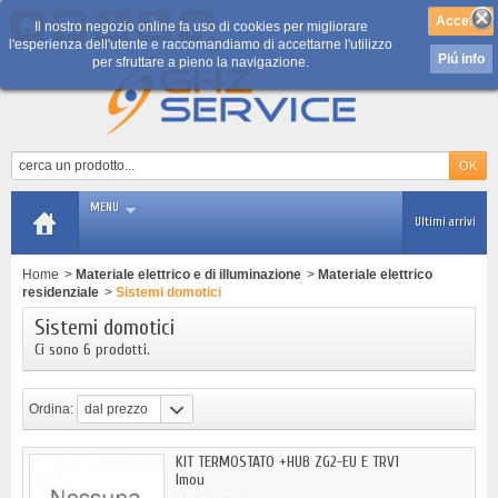
Il nostro negozio online fa uso di cookies per migliorare
0
l'esperienza dell'utente e raccomandiamo di accettarne l'utilizzo
Piú info
per sfruttare a pieno la navigazione.
MENU
Ultimi arrivi
Home
>
Materiale elettrico e di illuminazione
>
Materiale elettrico
residenziale
>
Sistemi domotici
Sistemi domotici
Ci sono 6 prodotti.
Ordina:
dal prezzo
più basso
KIT TERMOSTATO +HUB ZG2-EU E TRV1
Imou