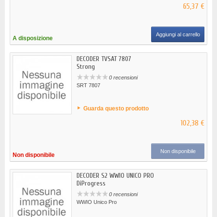
65,37 €
Aggiungi al carrello
A disposizione
DECODER TVSAT 7807
Strong
0 recensioni
SRT 7807
Guarda questo prodotto
102,38 €
Non disponibile
Non disponibile
DECODER S2 WWIO UNICO PRO
DiProgress
0 recensioni
WWIO Unico Pro