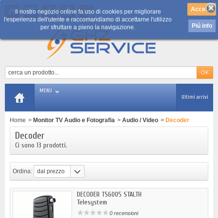
Il nostro negozio online fa uso di cookies per migliorare
0
l'esperienza dell'utente e raccomandiamo di accettarne l'utilizzo
Piú info
per sfruttare a pieno la navigazione.
MENU
Ultimi arrivi
Home
>
Monitor TV Audio e Fotografia
>
Audio / Video
>
Decoder
Decoder
Ci sono 13 prodotti.
Ordina:
dal prezzo
più basso
DECODER TS6005 STALTH
Telesystem
0 recensioni