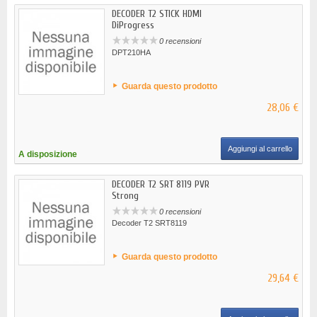
DECODER T2 STICK HDMI
DiProgress
0 recensioni
DPT210HA
Guarda questo prodotto
28,06 €
Aggiungi al carrello
A disposizione
DECODER T2 SRT 8119 PVR
Strong
0 recensioni
Decoder T2 SRT8119
Guarda questo prodotto
29,64 €