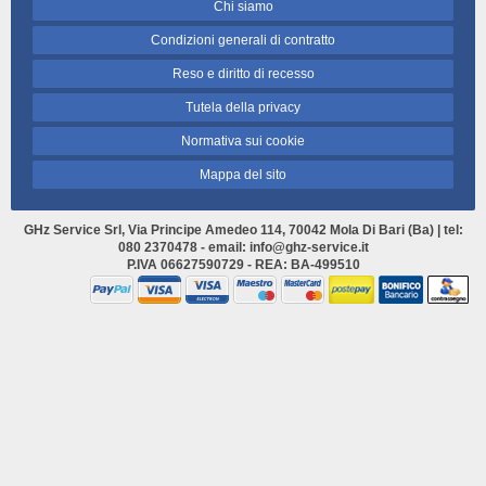
Chi siamo
Condizioni generali di contratto
Reso e diritto di recesso
Tutela della privacy
Normativa sui cookie
Mappa del sito
GHz Service Srl, Via Principe Amedeo 114, 70042 Mola Di Bari (Ba) | tel:
080 2370478 - email: info@ghz-service.it
P.IVA 06627590729 - REA: BA-499510