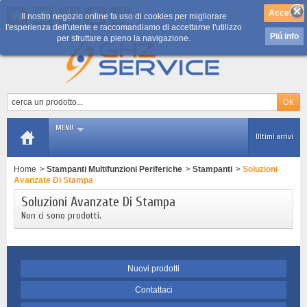
Il nostro negozio online fa uso di cookies per migliorare
0
l'esperienza dell'utente e raccomandiamo di accettarne l'utilizzo
Piú info
per sfruttare a pieno la navigazione.
MENU
Ultimi arrivi
Home
>
Stampanti Multifunzioni Periferiche
>
Stampanti
>
Soluzioni
Avanzate Di Stampa
Soluzioni Avanzate Di Stampa
Non ci sono prodotti.
Nuovi prodotti
Contattaci