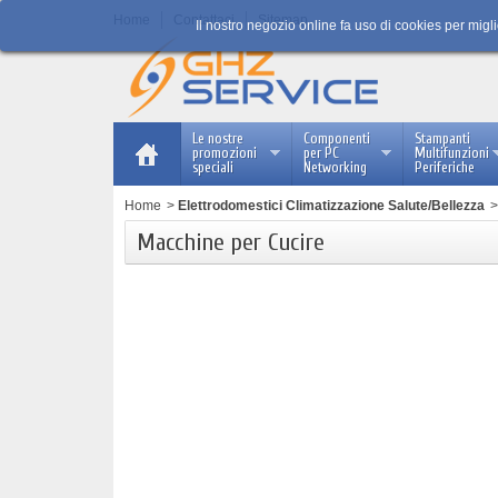
Home
Contattaci
Sitemap
Il nostro negozio online fa uso di cookies per migl
Le nostre
Componenti
Stampanti
promozioni
per PC
Multifunzioni
speciali
Networking
Periferiche
Home
>
Elettrodomestici Climatizzazione Salute/Bellezza
>
Macchine per Cucire