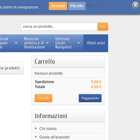
Carrello :
0
0.00 €
Log in
Il tuo account
Piú info
prodotto
 a pieno la navigazione.
ebook
Materiale
Telefonia
puter
elettrico e di
Giochi
Ultimi arrivi
er
illuminazione
Navigatori
Carrello
no prodotti.
Nessun prodotto
Spedizione
0,00 €
Totale
0,00 €
Carrello
Pagamento
Informazioni
Chi siamo
Guida all'acquisto