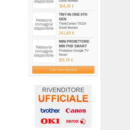
Gen6 Monitor
364,28 €
TINY-IN-ONE 6TH
GEN
ThinkCentre TIO24
Gen6 Monitor
242,40 €
MINI PROIETTORE
MIR FHD SMART
Proiettore Google TV
Smart
189,74 €
Tutti i nuovi prodotti