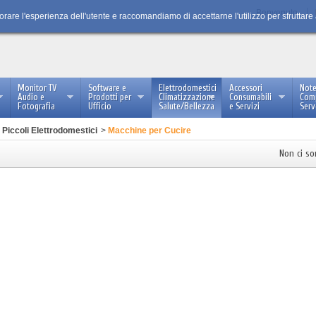
Benvenuto
iorare l'esperienza dell'utente e raccomandiamo di accettarne l'utilizzo per sfruttare
Monitor TV
Software e
Elettrodomestici
Accessori
Not
Audio e
Prodotti per
Climatizzazione
Consumabili
Com
Fotografia
Ufficio
Salute/Bellezza
e Servizi
Serv
Piccoli Elettrodomestici
>
Macchine per Cucire
Non ci so