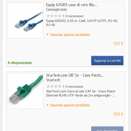
Equip 625433 cavo di rete Blu...
Conceptronic
0 recensioni
Equip 625433, 0,25 m, Cat6, U/UTP (UTP), RJ-45,
RJ-45
Guarda questo prodotto
1,02 €
Aggiungi al carrello
A disposizione
StarTech.com CAT 5e - Cavo Patch...
Startech
0 recensioni
StarTech.com Cavo di rete CAT 5e - Cavo Patch
Ethernet RJ45 UTP Verde da 1m antigroviglio -...
Guarda questo prodotto
1,03 €