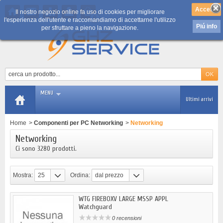
Il nostro negozio online fa uso di cookies per migliorare
0
l'esperienza dell'utente e raccomandiamo di accettarne l'utilizzo
Piú info
per sfruttare a pieno la navigazione.
MENU
Ultimi arrivi
Home
>
Componenti per PC Networking
>
Networking
Networking
Ci sono 3280 prodotti.
Mostra:
25
Ordina:
dal prezzo
più basso
WTG FIREBOXV LARGE MSSP APPL
Watchguard
0 recensioni