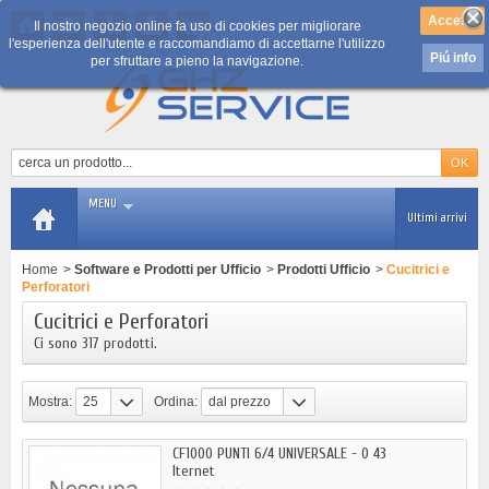
Il nostro negozio online fa uso di cookies per migliorare
0
l'esperienza dell'utente e raccomandiamo di accettarne l'utilizzo
Piú info
per sfruttare a pieno la navigazione.
MENU
Ultimi arrivi
Home
>
Software e Prodotti per Ufficio
>
Prodotti Ufficio
>
Cucitrici e
Perforatori
Cucitrici e Perforatori
Ci sono 317 prodotti.
Mostra:
25
Ordina:
dal prezzo
più basso
CF1000 PUNTI 6/4 UNIVERSALE - 0 43
Iternet