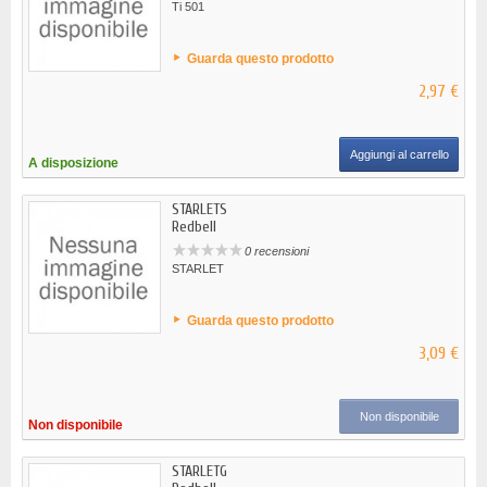
Ti 501
Guarda questo prodotto
2,97 €
Aggiungi al carrello
A disposizione
STARLETS
Redbell
0 recensioni
STARLET
Guarda questo prodotto
3,09 €
Non disponibile
Non disponibile
STARLETG