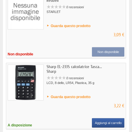
Redbell
0 recensioni
STARLET
Guarda questo prodotto
3,09 €
Non disponibile
Non disponibile
Sharp EL-233S calcolatrice Tasca...
Sharp
0 recensioni
LCD, 8 dello, LR54, Plastica, 35 g
Guarda questo prodotto
3,22 €
Aggiungi al carrello
A disposizione