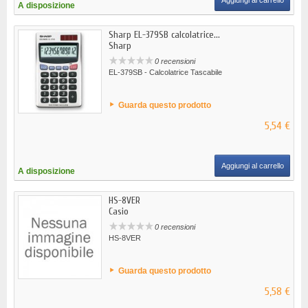
Aggiungi al carrello
A disposizione
Sharp EL-379SB calcolatrice...
Sharp
0 recensioni
EL-379SB - Calcolatrice Tascabile
Guarda questo prodotto
5,54 €
Aggiungi al carrello
A disposizione
HS-8VER
Casio
0 recensioni
HS-8VER
Guarda questo prodotto
5,58 €