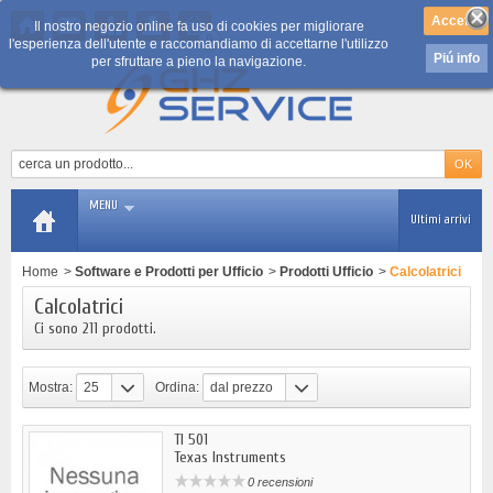
Il nostro negozio online fa uso di cookies per migliorare
0
l'esperienza dell'utente e raccomandiamo di accettarne l'utilizzo
Piú info
per sfruttare a pieno la navigazione.
MENU
Ultimi arrivi
Home
>
Software e Prodotti per Ufficio
>
Prodotti Ufficio
>
Calcolatrici
Calcolatrici
Ci sono 211 prodotti.
Mostra:
25
Ordina:
dal prezzo
più basso
TI 501
Texas Instruments
0 recensioni