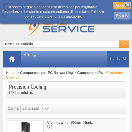
Il nostro negozio online fa uso di cookies per migliorare
0
l'esperienza dell'utente e raccomandiamo di accettarne l'utilizzo
Piú info
per sfruttare a pieno la navigazione.
MENU
Ultimi arrivi
Home
>
Componenti per PC Networking
>
Componenti Pc
>
Precision
Cooling
Precision Cooling
C'è 1 prodotto.
Ordina:
dal prezzo
più basso
APC InRow RD, 300mm, Fluid...
APC