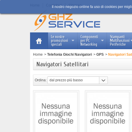
Home
Contattaci
Sitemap
Il nostro negozio online fa uso di cookies per migl
Le nostre
Componenti
Stampanti
promozioni
per PC
Multifunzioni
speciali
Networking
Periferiche
Home
>
Telefonia Giochi Navigatori
>
GPS
>
Navigatori Sate
Navigatori Satellitari
Ordina:
dal prezzo più basso