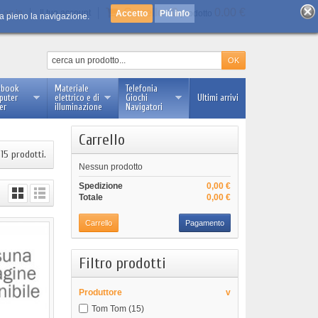
Carrello :
0
0.00 €
Log in
Il tuo account
Piú info
prodotto
 a pieno la navigazione.
ebook
Materiale
Telefonia
puter
elettrico e di
Giochi
Ultimi arrivi
er
illuminazione
Navigatori
Carrello
 15 prodotti.
Nessun prodotto
Spedizione
0,00 €
Totale
0,00 €
Carrello
Pagamento
Filtro prodotti
Produttore
v
Tom Tom
(15)