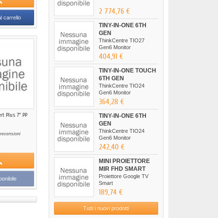
2 774,76 €
l carrello
TINY-IN-ONE 6TH
GEN
ThinkCentre TIO27
Gen6 Monitor
404,91 €
TINY-IN-ONE TOUCH
6TH GEN
ThinkCentre TIO24
Gen6 Monitor
364,28 €
t Plus 7" PP
TINY-IN-ONE 6TH
GEN
ThinkCentre TIO24
recensioni
Gen6 Monitor
242,40 €
MINI PROIETTORE
MIR FHD SMART
Proiettore Google TV
onibile
Smart
189,74 €
Tutti i nuovi prodotti