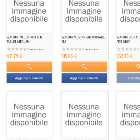
WACOM INTUOS PRO PEN
WACOM MOVINKPAD PORTABLE
WACOM SIGNATU
TABLET MEDIUM
11.5
PEN ONLY
Wacom
Wacom
Wacom
0 recensioni
0 recensioni
0 
431,79 €
515,86 €
552,73 €
Aggiungi al carrello
Aggiungi al carrello
Non disp