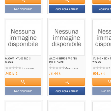
Non disponibile
Aggiungi al carrello
Aggiungi a
WACOM INTUOS PRO S
WACOM INTUOS PRO PEN
STU540 + SIGN 
Wacom
TABLET SMALL
Wacom
Wacom
0 recensioni
0 recensioni
0 
248,17 €
291,44 €
304,23 €
Non disponibile
Aggiungi al carrello
Non disp