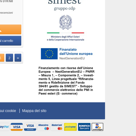
6 DTK168
recensioni
l carrello
»
1
2
sui cookie
Mappa del sito