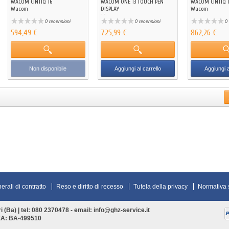
WACOM CINTIQ 16
WACOM ONE 13 TOUCH PEN
WACOM CINTIQ 1
Wacom
DISPLAY
Wacom
Wacom
0 recensioni
0 recensioni
0 
594,49 €
725,99 €
862,26 €
Non disponibile
Aggiungi al carrello
Aggiungi a
rali di contratto
Reso e diritto di recesso
Tutela della privacy
Normativa 
(Ba) | tel: 080 2370478 - email: info@ghz-service.it
EA: BA-499510