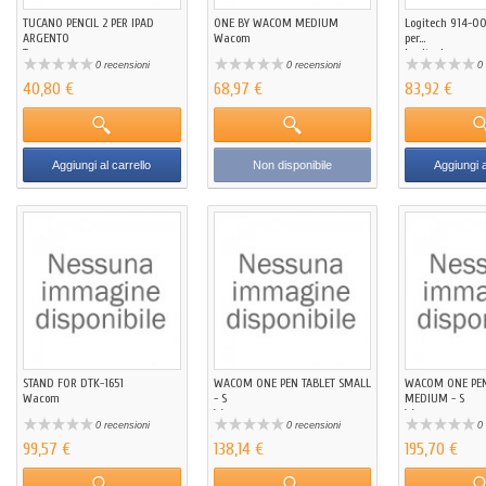
TUCANO PENCIL 2 PER IPAD
ONE BY WACOM MEDIUM
Logitech 914-0
ARGENTO
Wacom
per...
Tucano
Logitech
0 recensioni
0 recensioni
0 
40,80 €
68,97 €
83,92 €
Aggiungi al carrello
Non disponibile
Aggiungi a
STAND FOR DTK-1651
WACOM ONE PEN TABLET SMALL
WACOM ONE PEN
Wacom
- S
MEDIUM - S
Wacom
Wacom
0 recensioni
0 recensioni
0 
99,57 €
138,14 €
195,70 €