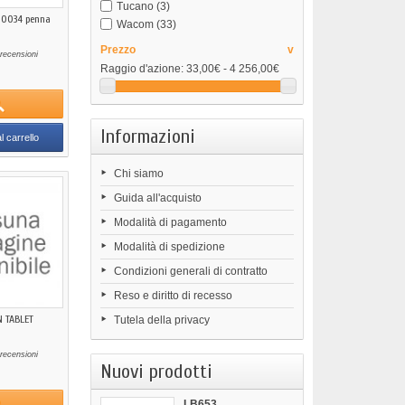
Tucano
(3)
00034 penna
Wacom
(33)
Prezzo
v
recensioni
Raggio d'azione:
33,00€ - 4 256,00€
Informazioni
l carrello
Chi siamo
Guida all'acquisto
Modalità di pagamento
Modalità di spedizione
Condizioni generali di contratto
Reso e diritto di recesso
 TABLET
Tutela della privacy
recensioni
Nuovi prodotti
LB653