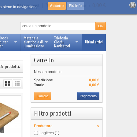
Carrello :
0
0.00 €
Log in
Il tuo account
Piú info
prodotto
 a pieno la navigazione.
ebook
Materiale
Telefonia
puter
elettrico e di
Giochi
Ultimi arrivi
er
illuminazione
Navigatori
Carrello
37 prodotti.
Nessun prodotto
Spedizione
0,00 €
Totale
0,00 €
Carrello
Pagamento
Filtro prodotti
Produttore
v
Logitech
(1)