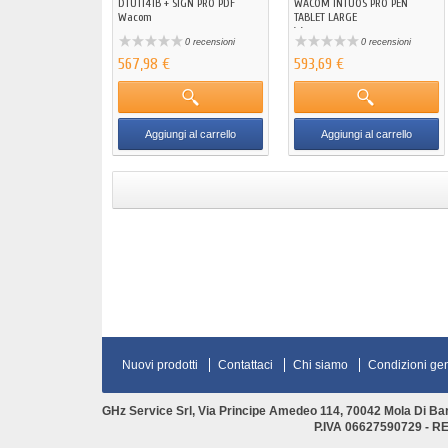
DTU1141B + SIGN PRO PDF
WACOM INTUOS PRO PEN
Wacom
TABLET LARGE
Wacom
0 recensioni
0 recensioni
567,98 €
593,69 €
Aggiungi al carrello
Aggiungi al carrello
Nuovi prodotti
Contattaci
Chi siamo
Condizioni gene
GHz Service Srl, Via Principe Amedeo 114, 70042 Mola Di Bari 
P.IVA 06627590729 - R