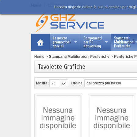
Home
Contattaci
Sitemap
Il nostro negozio online fa uso di cookies per migl
Le nostre
Componenti
Stampanti
promozioni
per PC
Multifunzioni
speciali
Networking
Periferiche
Home
>
Stampanti Multifunzioni Periferiche
>
Periferiche 
Tavolette Grafiche
Mostra:
25
Ordina:
dal prezzo più basso