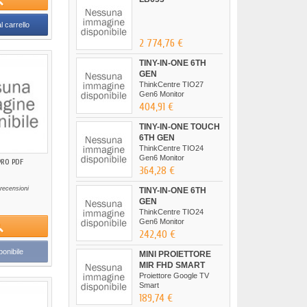
l carrello
2 774,76 €
TINY-IN-ONE 6TH
GEN
ThinkCentre TIO27
Gen6 Monitor
404,91 €
TINY-IN-ONE TOUCH
6TH GEN
ThinkCentre TIO24
Gen6 Monitor
PRO PDF
364,28 €
recensioni
TINY-IN-ONE 6TH
GEN
ThinkCentre TIO24
Gen6 Monitor
242,40 €
onibile
MINI PROIETTORE
MIR FHD SMART
Proiettore Google TV
Smart
189,74 €