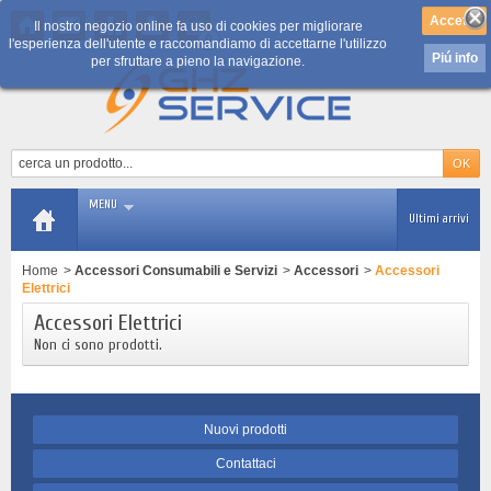
Il nostro negozio online fa uso di cookies per migliorare
0
l'esperienza dell'utente e raccomandiamo di accettarne l'utilizzo
Piú info
per sfruttare a pieno la navigazione.
MENU
Ultimi arrivi
Home
>
Accessori Consumabili e Servizi
>
Accessori
>
Accessori
Elettrici
Accessori Elettrici
Non ci sono prodotti.
Nuovi prodotti
Contattaci