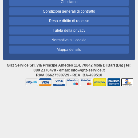
Chi siamo
Condizioni generali di contratto
Reso e diritto di recesso
Tutela della privacy
Normativa sui cookie
Mappa del sito
GHz Service Srl, Via Principe Amedeo 114, 70042 Mola Di Bari (Ba) | tel:
080 2370478 - email: info@ghz-service.it
P.IVA 06627590729 - REA: BA-499510