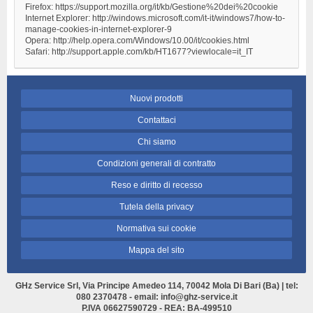
Firefox: https://support.mozilla.org/it/kb/Gestione%20dei%20cookie
Internet Explorer: http://windows.microsoft.com/it-it/windows7/how-to-
manage-cookies-in-internet-explorer-9
Opera: http://help.opera.com/Windows/10.00/it/cookies.html
Safari: http://support.apple.com/kb/HT1677?viewlocale=it_IT
Nuovi prodotti
Contattaci
Chi siamo
Condizioni generali di contratto
Reso e diritto di recesso
Tutela della privacy
Normativa sui cookie
Mappa del sito
GHz Service Srl, Via Principe Amedeo 114, 70042 Mola Di Bari (Ba) | tel:
080 2370478 - email: info@ghz-service.it
P.IVA 06627590729 - REA: BA-499510