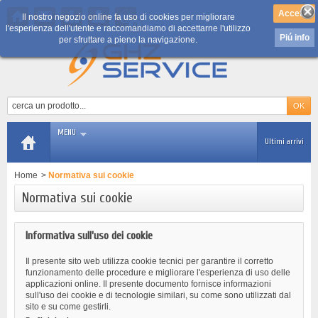
Il nostro negozio online fa uso di cookies per migliorare
0
l'esperienza dell'utente e raccomandiamo di accettarne l'utilizzo
Piú info
per sfruttare a pieno la navigazione.
MENU
Ultimi arrivi
Home
>
Normativa sui cookie
Normativa sui cookie
Informativa sull'uso dei cookie
Il presente sito web utilizza cookie tecnici per garantire il corretto
funzionamento delle procedure e migliorare l'esperienza di uso delle
applicazioni online. Il presente documento fornisce informazioni
sull'uso dei cookie e di tecnologie similari, su come sono utilizzati dal
sito e su come gestirli.