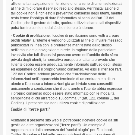
all'utente la navigazione in funzione di una serie di criteri selezionati
al fine di migliorare il servizio reso allo stesso. Per l'installazione di
tali cookie non è richiesto il preventivo consenso degli utenti, mentre
resta fermo l'obbligo di dare l'informativa ai sensi dell'art. 13 del
Codice, che il gestore del sito, qualora utilizzi soltanto tali dispositivi,
potrà fornire con le modalità che ritiene più idonee.
-
Cookie di profilazione
. I cookie di profilazione sono volti a creare
profili relativi all'utente e vengono utilizzati al fine di inviare messaggi
pubblicitari in linea con le preferenze manifestate dallo stesso
nell'ambito della navigazione in rete. In ragione della particolare
invasività che tali dispositivi possono avere nell'ambito della sfera
privata degli utenti, la normativa europea e italiana prevede che
l'utente debba essere adeguatamente informato sull'uso degli stessi
ed esprimere così il proprio valido consenso. Ad essi si riferisce l'art.
122 del Codice laddove prevede che "l'archiviazione delle
informazioni nell'apparecchio terminale di un contraente o di un
utente o l'accesso a informazioni già archiviate sono consentiti
unicamente a condizione che il contraente o l'utente abbia espresso
il proprio consenso dopo essere stato informato con le modalità
semplificate di cui all'articolo 13, comma 3" (art. 122, comma 1, del
Codice). Il presente sito non utilizza cookie di profilazione.
Cookie di "terze parti"
Visitando il presente sito web si potrebbero ricevere cookie da siti
gestiti da altre organizzazioni ("terze parti"). Un esempio è
rappresentato dalla presenza dei "social plugin" per Facebook,
Twitter, Google+ o LinkedIn, oppure sistemi di visualizzazione di