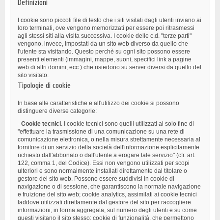
Definizioni
I cookie sono piccoli file di testo che i siti visitati dagli utenti inviano ai
loro terminali, ove vengono memorizzati per essere poi ritrasmessi
agli stessi siti alla visita successiva. I cookie delle c.d. "terze parti"
vengono, invece, impostati da un sito web diverso da quello che
l'utente sta visitando. Questo perchè su ogni sito possono essere
presenti elementi (immagini, mappe, suoni, specifici link a pagine
web di altri domini, ecc.) che risiedono su server diversi da quello del
sito visitato.
Tipologie di cookie
In base alle caratteristiche e all'utilizzo dei cookie si possono
distinguere diverse categorie:
-
Cookie tecnici
. I cookie tecnici sono quelli utilizzati al solo fine di
"effettuare la trasmissione di una comunicazione su una rete di
comunicazione elettronica, o nella misura strettamente necessaria al
fornitore di un servizio della società dell'informazione esplicitamente
richiesto dall'abbonato o dall'utente a erogare tale servizio" (cfr. art.
122, comma 1, del Codice). Essi non vengono utilizzati per scopi
ulteriori e sono normalmente installati direttamente dal titolare o
gestore del sito web. Possono essere suddivisi in cookie di
navigazione o di sessione, che garantiscono la normale navigazione
e fruizione del sito web; cookie analytics, assimilati ai cookie tecnici
laddove utilizzati direttamente dal gestore del sito per raccogliere
informazioni, in forma aggregata, sul numero degli utenti e su come
questi visitano il sito stesso; cookie di funzionalità, che permettono