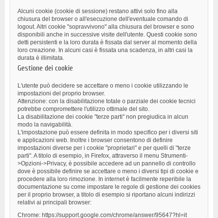
Alcuni cookie (cookie di sessione) restano attivi solo fino alla
chiusura del browser o all'esecuzione dell'eventuale comando di
logout. Altri cookie "sopravvivono" alla chiusura del browser e sono
disponibili anche in successive visite dell'utente. Questi cookie sono
detti persistenti e la loro durata è fissata dal server al momento della
loro creazione. In alcuni casi è fissata una scadenza, in altri casi la
durata è illimitata.
Gestione dei cookie
L'utente può decidere se accettare o meno i cookie utilizzando le
impostazioni del proprio browser.
Attenzione: con la disabilitazione totale o parziale dei cookie tecnici
potrebbe compromettere l'utilizzo ottimale del sito.
La disabilitazione dei cookie "terze parti" non pregiudica in alcun
modo la navigabilità.
L'impostazione può essere definita in modo specifico per i diversi siti
e applicazioni web. Inoltre i browser consentono di definire
impostazioni diverse per i cookie "proprietari" e per quelli di "terze
parti". A titolo di esempio, in Firefox, attraverso il menu Strumenti-
>Opzioni->Privacy, è possibile accedere ad un pannello di controllo
dove è possibile definire se accettare o meno i diversi tipi di cookie e
procedere alla loro rimozione. In internet è facilmente reperibile la
documentazione su come impostare le regole di gestione dei cookies
per il proprio browser, a titolo di esempio si riportano alcuni indirizzi
relativi ai principali browser:
Chrome: https://support.google.com/chrome/answer/95647?hl=it