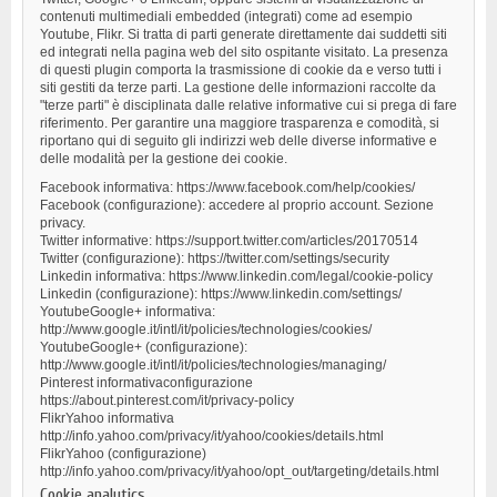
contenuti multimediali embedded (integrati) come ad esempio
Youtube, Flikr. Si tratta di parti generate direttamente dai suddetti siti
ed integrati nella pagina web del sito ospitante visitato. La presenza
di questi plugin comporta la trasmissione di cookie da e verso tutti i
siti gestiti da terze parti. La gestione delle informazioni raccolte da
"terze parti" è disciplinata dalle relative informative cui si prega di fare
riferimento. Per garantire una maggiore trasparenza e comodità, si
riportano qui di seguito gli indirizzi web delle diverse informative e
delle modalità per la gestione dei cookie.
Facebook informativa: https://www.facebook.com/help/cookies/
Facebook (configurazione): accedere al proprio account. Sezione
privacy.
Twitter informative: https://support.twitter.com/articles/20170514
Twitter (configurazione): https://twitter.com/settings/security
Linkedin informativa: https://www.linkedin.com/legal/cookie-policy
Linkedin (configurazione): https://www.linkedin.com/settings/
YoutubeGoogle+ informativa:
http://www.google.it/intl/it/policies/technologies/cookies/
YoutubeGoogle+ (configurazione):
http://www.google.it/intl/it/policies/technologies/managing/
Pinterest informativaconfigurazione
https://about.pinterest.com/it/privacy-policy
FlikrYahoo informativa
http://info.yahoo.com/privacy/it/yahoo/cookies/details.html
FlikrYahoo (configurazione)
http://info.yahoo.com/privacy/it/yahoo/opt_out/targeting/details.html
Cookie analytics