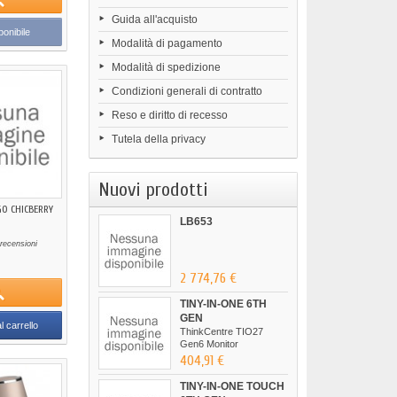
Guida all'acquisto
onibile
Modalità di pagamento
Modalità di spedizione
Condizioni generali di contratto
Reso e diritto di recesso
Tutela della privacy
Nuovi prodotti
O CHICBERRY
LB653
recensioni
2 774,76 €
TINY-IN-ONE 6TH
GEN
l carrello
ThinkCentre TIO27
Gen6 Monitor
404,91 €
TINY-IN-ONE TOUCH