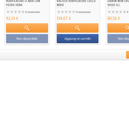
PURIFICATORE D ARIA CON
KALTECH PURIFICATORE COLLO
DAIKIN NEW EV
FILTRO HEPA
NERO
9000 U.I.
Naicon
Kaltech
Daikin
0 recensioni
0 recensioni
0 
92,33 €
134,07 €
161,56 €
Non disponibile
Aggiungi al carrello
Non disp