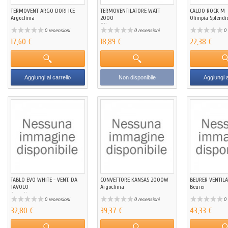
TERMOVENT ARGO DORI ICE
TERMOVENTILATORE WATT
CALDO ROCK M
Argoclima
2000
Olimpia Splendi
Qlima
0 recensioni
0 recensioni
0 
17,60 €
18,89 €
22,38 €
Aggiungi al carrello
Non disponibile
Aggiungi a
TABLO EVO WHITE - VENT. DA
CONVETTORE KANSAS 2000W
BEURER VENTILA
TAVOLO
Argoclima
Beurer
Argoclima
0 recensioni
0 recensioni
0 
32,80 €
39,37 €
43,33 €