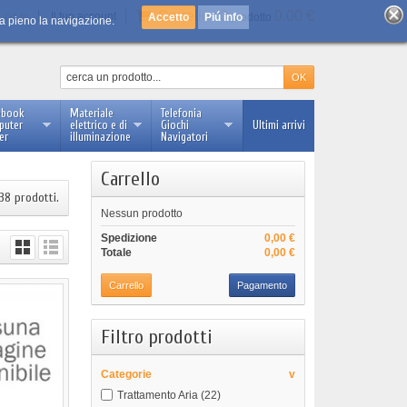
Carrello :
0
0.00 €
Log in
Il tuo account
Piú info
prodotto
 a pieno la navigazione.
ebook
Materiale
Telefonia
puter
elettrico e di
Giochi
Ultimi arrivi
er
illuminazione
Navigatori
Carrello
38 prodotti.
Nessun prodotto
Spedizione
0,00 €
Totale
0,00 €
Carrello
Pagamento
Filtro prodotti
Categorie
v
Trattamento Aria
(22)