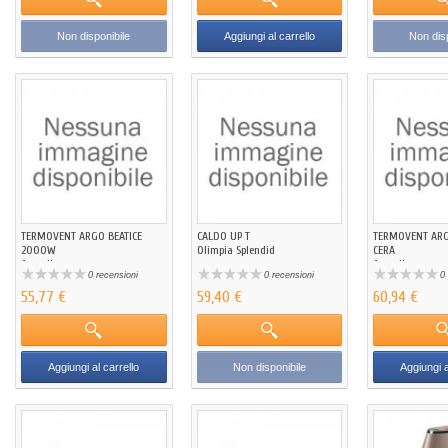
Non disponibile
Aggiungi al carrello
Non disp
TERMOVENT ARGO BEATICE
CALDO UP T
TERMOVENT ARG
2000W
Olimpia Splendid
CERA
Argoclima
Argoclima
0 recensioni
0 recensioni
0 
55,77 €
59,40 €
60,94 €
Aggiungi al carrello
Non disponibile
Aggiungi a