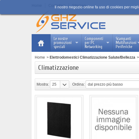
Home
Contattaci
Sitemap
Il nostro negozio online fa uso di cookies per migl
Le nostre
Componenti
Stampanti
promozioni
per PC
Multifunzioni
speciali
Networking
Periferiche
Home
>
Elettrodomestici Climatizzazione Salute/Bellezza
>
Climatizzazione
Mostra:
25
Ordina:
dal prezzo più basso