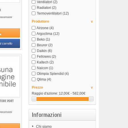
Ventilatori
(2)
Radiatori
(2)
d
Termoventilatori
(12)
recensioni
Produttore
v
Airzone
(4)
Argoclima
(12)
Beko
(1)
l carrello
Beurer
(2)
Daikin
(6)
Fellowes
(2)
Kaltech
(2)
Naicon
(1)
Olimpia Splendid
(4)
Qlima
(4)
Prezzo
v
Raggio d'azione:
12,00€ - 582,00€
TORE PORT
recensioni
Informazioni
Chi siamo