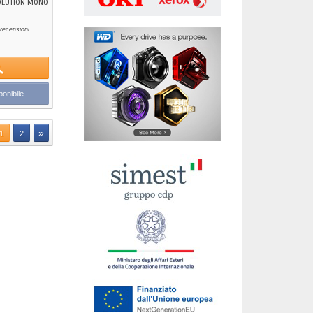
OLUTION MONO
recensioni
onibile
»
1
2