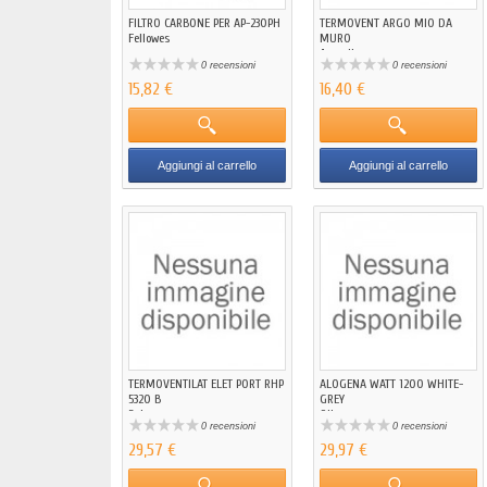
FILTRO CARBONE PER AP-230PH
TERMOVENT ARGO MIO DA
Fellowes
MURO
Argoclima
0 recensioni
0 recensioni
15,82 €
16,40 €
Aggiungi al carrello
Aggiungi al carrello
TERMOVENTILAT ELET PORT RHP
ALOGENA WATT 1200 WHITE-
5320 B
GREY
Beko
Qlima
0 recensioni
0 recensioni
29,57 €
29,97 €