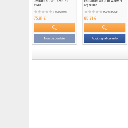
UMIDIFICATORE IT/24H 7 5
RADIATORE AD OLIO WARM 9
35MQ
Argoclima
Qlima
0 recensioni
0 recensioni
75,81 €
88,71 €
Non disponibile
Aggiungi al carrello