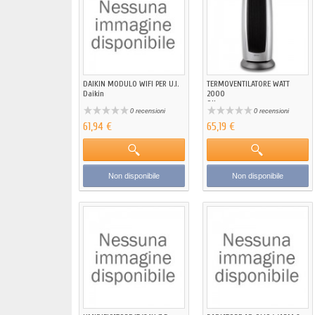
DAIKIN MODULO WIFI PER U.I.
TERMOVENTILATORE WATT
Daikin
2000
Qlima
0 recensioni
0 recensioni
61,94 €
65,19 €
Non disponibile
Non disponibile