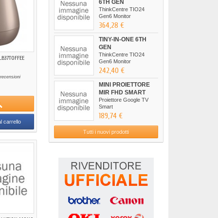
6TH GEN
ThinkCentre TIO24
Gen6 Monitor
364,28 €
TINY-IN-ONE 6TH
GEN
ThinkCentre TIO24
LB37TOFFEE
Gen6 Monitor
242,40 €
recensioni
MINI PROIETTORE
MIR FHD SMART
Proiettore Google TV
Smart
189,74 €
l carrello
Tutti i nuovi prodotti