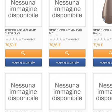
RADIATORE AD OLIO WARM
UMIDIFICATORE HYDRO PURY
UMIDIFICATORE 
TURBO FAN9
WF
Beurer
Argoclima
Argoclima
0 recensioni
0 recensioni
0 
70,53 €
70,95 €
71,91 €
Aggiungi al carrello
Aggiungi al carrello
Aggiungi a