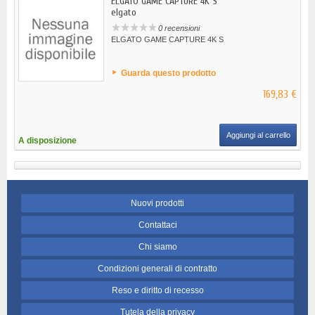
ELGATO GAME CAPTURE 4K S
elgato
0 recensioni
ELGATO GAME CAPTURE 4K S
Guarda questo prodotto
169,83 €
Aggiungi al carrello
A disposizione
Nuovi prodotti
Contattaci
Chi siamo
Condizioni generali di contratto
Reso e diritto di recesso
Tutela della privacy