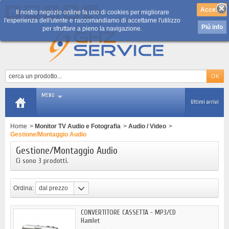
Il nostro negozio online fa uso di cookies per migliorare
0
l'esperienza dell'utente e raccomandiamo di accettarne l'utilizzo
Piú info
per sfruttare a pieno la navigazione.
MENU
Ultimi arrivi
Home
>
Monitor TV Audio e Fotografia
>
Audio / Video
>
Gestione/Montaggio Audio
Gestione/Montaggio Audio
Ci sono 3 prodotti.
Ordina:
dal prezzo
più basso
CONVERTITORE CASSETTA - MP3/CD
Hamlet