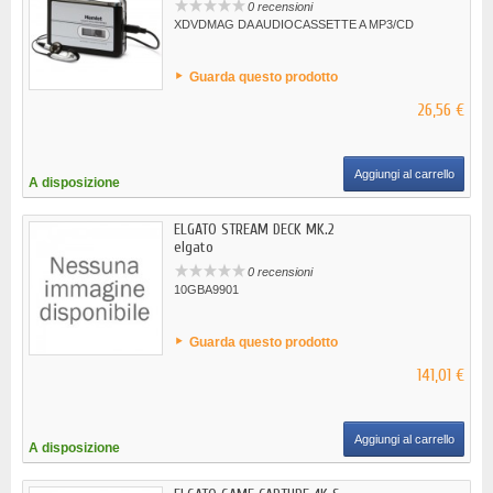
0 recensioni
XDVDMAG DA AUDIOCASSETTE A MP3/CD
Guarda questo prodotto
26,56 €
Aggiungi al carrello
A disposizione
ELGATO STREAM DECK MK.2
elgato
0 recensioni
10GBA9901
Guarda questo prodotto
141,01 €
Aggiungi al carrello
A disposizione