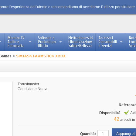
Benvenuto
iorare l'esperienza dell'utente e raccomandiamo di accettarne l'utilizzo per sfruttare
Monitor TV
Software e
Elettrodomestici
Accessori
Not
Audio e
Prodotti per
Climatizzazione
Consumabili
Com
Fotografia
Ufficio
Salute/Bellezza
e Servizi
Serv
 Games
>
SIMTASK FARMSTICK XBOX
Thrustmaster
Condizione
Nuovo
Referenza
Disponibilità :
A d
42
articoli 
Quantità: