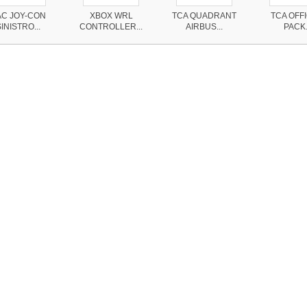
C JOY-CON
XBOX WRL
TCA QUADRANT
TCA OFF
INISTRO...
CONTROLLER...
AIRBUS...
PACK.