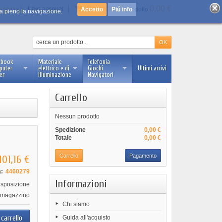
Carrello :
0
0.00 €
Log in
Il tuo account
Piú info
prodotto
 a pieno la navigazione.
ebook
Materiale
Telefonia
puter
elettrico e di
Giochi
Ultimi arrivi
er
illuminazione
Navigatori
Carrello
Nessun prodotto
Spedizione
0,00 €
Totale
0,00 €
Carrello
Pagamento
101,16 €
:
4460279
Informazioni
isposizione
in magazzino
Chi siamo
Guida all'acquisto