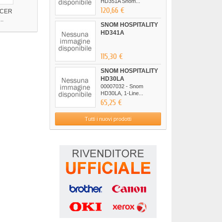
HD351A Snom...
120,66 €
ICER
ESWAP X PRO
VX4 WIRED
VX4 WIRED
..
CONTROLLER
GAMEPAD PS4...
GAMEPAD PS4...
SNOM HOSPITALITY
HD341A
115,30 €
SNOM HOSPITALITY
HD30LA
00007032 - Snom
HD30LA, 1-Line...
65,25 €
Tutti i nuovi prodotti