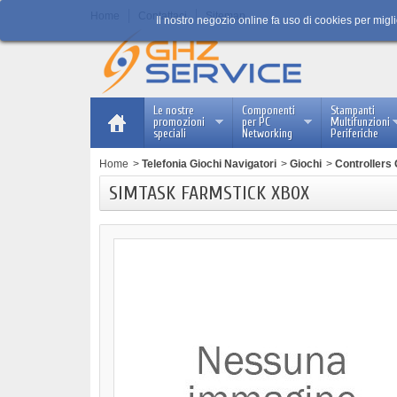
Home
Contattaci
Sitemap
Il nostro negozio online fa uso di cookies per migl
Le nostre
Componenti
Stampanti
promozioni
per PC
Multifunzioni
speciali
Networking
Periferiche
Home
>
Telefonia Giochi Navigatori
>
Giochi
>
Controllers
SIMTASK FARMSTICK XBOX