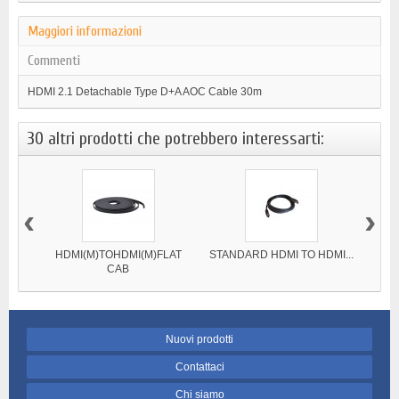
Maggiori informazioni
Commenti
HDMI 2.1 Detachable Type D+A AOC Cable 30m
30 altri prodotti che potrebbero interessarti:
‹
›
HDMI(M)TOHDMI(M)FLAT
STANDARD HDMI TO HDMI...
STAN
CAB
Nuovi prodotti
Contattaci
Chi siamo