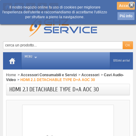
Il nostro negozio online fa uso di cookies per migliorare
0
l'esperienza dell'utente e raccomandiamo di accettarne l'utilizzo
Piú info
per sfruttare a pieno la navigazione.
MENU
Ultimi arrivi
Home
>
Accessori Consumabili e Servizi
>
Accessori
>
Cavi Audio-
Video
>
HDMI 2.1 DETACHABLE TYPE D+A AOC 30
HDMI 2.1 DETACHABLE TYPE D+A AOC 30